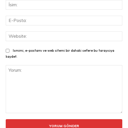
İsi
E-
Pos
Web
Ismimi, e-postamı ve web sitemi bir dahaki sefere bu tarayıcıya
kaydet.
Yorum: