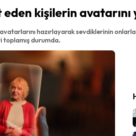
eden kişilerin avatarını
avatarlarını hazırlayarak sevdiklerinin onlarla
ri toplamış durumda.