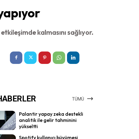
 yapıyor
 etkileşimde kalmasını sağlıyor.
HABERLER
TÜMÜ
Palantir yapay zeka destekli
analitik ile gelir tahminini
yükseltti
Spotify kullanıcı büyümesi