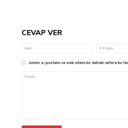
CEVAP VER
İsim:
Ismimi, e-postamı ve web sitemi bir dahaki sefere bu ta
Yorum: