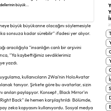
ellerinin büyük...
Y
Y
İ
anneye büyük büyükanne olacağını söylemesiyle
2
T
ka sonsuza kadar sürebilir” ifadesi yer alıyor.
ı aracılığıyla “insanlığın canlı bir arşivini
ıca, “Ya kaybettiğimiz sevdiklerimiz
iye yazdı.
G
 uygulama, kullanıcıların 2Wai’nin HoloAvatar
İ
lanak tanıyor. Şirkete göre bu avatarlar, sizin
S
 anıları paylaşıyor. Konsept , Black Mirror’ın
 Right Back” ile hemen karşılaştırıldı Bölümde,
E
apay zeka kopyasını kullanıyordu. Sosyal medya