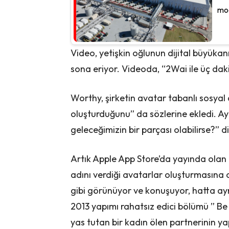
mod
Video, yetişkin oğlunun dijital büyük
sona eriyor. Videoda, “2Wai ile üç daki
Worthy, şirketin avatar tabanlı sosyal ağ
oluşturduğunu” da sözlerine ekledi. Ayr
geleceğimizin bir parçası olabilirse?” d
Artık Apple App Store’da yayında olan
adını verdiği avatarlar oluşturmasına o
gibi görünüyor ve konuşuyor, hatta aynı
2013 yapımı rahatsız edici bölümü ” Be
yas tutan bir kadın ölen partnerinin y