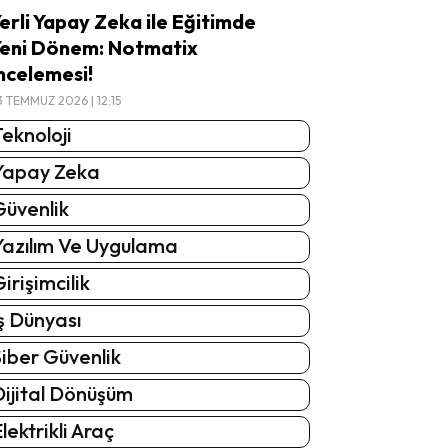
erli Yapay Zeka ile Eğitimde
eni Dönem: Notmatix
ncelemesi!
3 TEMMUZ 2026 | 12:15
eknoloji
Yapay Zeka
Güvenlik
Yazılım Ve Uygulama
irişimcilik
ş Dünyası
iber Güvenlik
Dijital Dönüşüm
lektrikli Araç