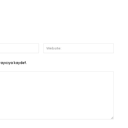
E-
Website
Posta:
rayıcıya kaydet.