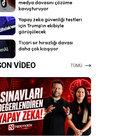
medya davasını çözüme
kavuşturuyor
Yapay zeka güvenliği testleri
için Trump’ın ekibiyle
görüşülecek
Ticari sır hırsızlığı davası
daha çok kızışıyor
SON VİDEO
TÜMÜ