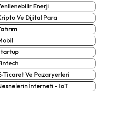
enilenebilir Enerji
ripto Ve Dijital Para
atırım
Mobil
Startup
Fintech
-Ticaret Ve Pazaryerleri
esnelerin İnterneti - IoT