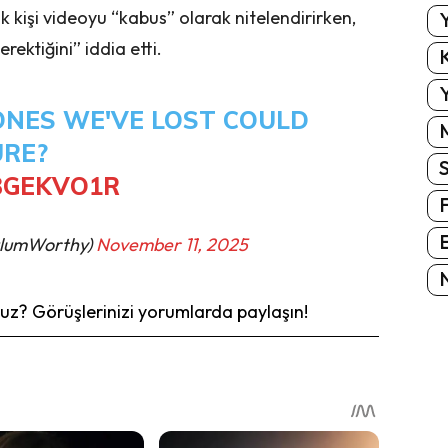
k kişi videoyu “kabus” olarak nitelendirirken,
Y
rektiğini” iddia etti.
K
Y
ONES WE'VE LOST COULD
URE?
BGEKVO1R
E
alumWorthy)
November 11, 2025
N
z? Görüşlerinizi yorumlarda paylaşın!