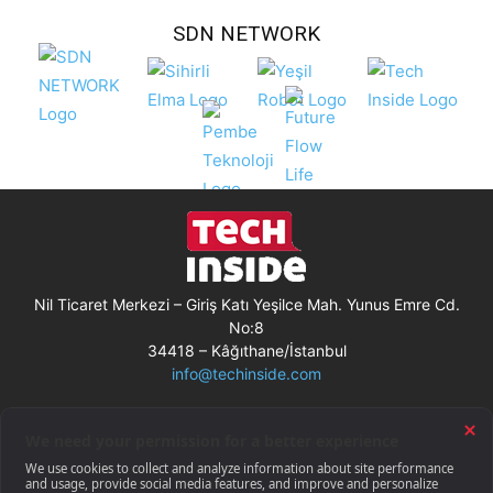
SDN NETWORK
Nil Ticaret Merkezi – Giriş Katı Yeşilce Mah. Yunus Emre Cd.
No:8
34418 – Kâğıthane/İstanbul
info@techinside.com
Künye
Site Kullanım Koşulları
Çerez Kullanımı
Gizlilik Bildirimi
RSS