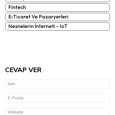
Fintech
E-Ticaret Ve Pazaryerleri
Nesnelerin İnterneti - IoT
CEVAP VER
İsi
E-
Pos
Web