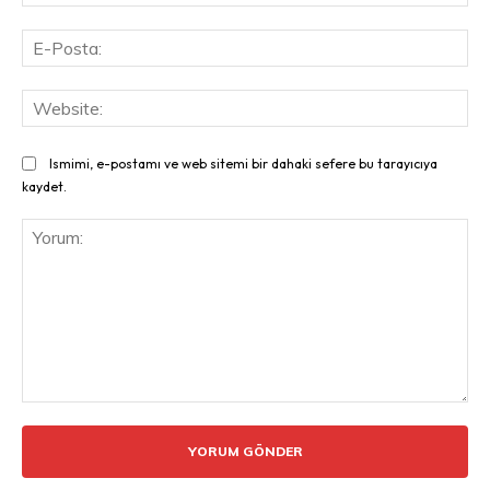
E-
Pos
Web
Ismimi, e-postamı ve web sitemi bir dahaki sefere bu tarayıcıya
kaydet.
Yorum: