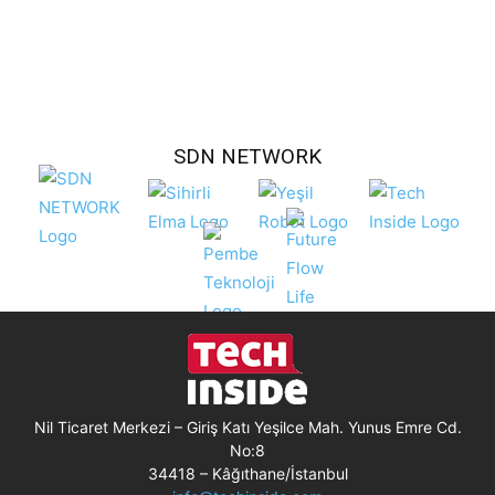
SDN NETWORK
Nil Ticaret Merkezi – Giriş Katı Yeşilce Mah. Yunus Emre Cd.
No:8
34418 – Kâğıthane/İstanbul