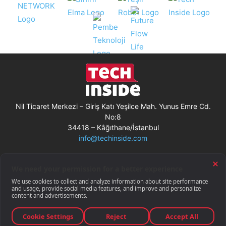
Nil Ticaret Merkezi – Giriş Katı Yeşilce Mah. Yunus Emre Cd.
No:8
34418 – Kâğıthane/İstanbul
info@techinside.com
Künye
Site Kullanım Koşulları
Çerez Kullanımı
Gizlilik Bildirimi
RSS
© Techinside.com, İnternet Medyası