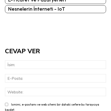
Nesnelerin İnterneti - IoT
CEVAP VER
İsi
E-
Pos
Web
Ismimi, e-postamı ve web sitemi bir dahaki sefere bu tarayıcıya
kaydet.