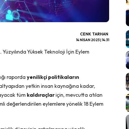
CENK TARHAN
14 NISAN 2023 | 14:31
Yüzyılında Yüksek Teknoloji İçin Eylem
dığı raporda
yenilikçi politikaların
, altyapıdan yetkin insan kaynağına kadar,
ğlayacak tüm
kaldıraçlar
için, mevcutta atılan
mli değerlendirilen eylemlere yönelik 18 Eylem