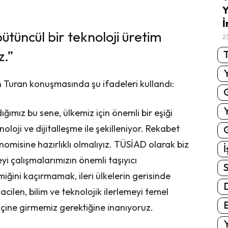
Y
İ
bütüncül bir teknoloji üretim
2
z.”
T
Turan konuşmasında şu ifadeleri kullandı:
ğımız bu sene, ülkemiz için önemli bir eşiği
loji ve dijitalleşme ile şekilleniyor. Rekabet
G
nomisine hazırlıklı olmalıyız. TÜSİAD olarak biz
İ
yi çalışmalarımızın önemli taşıyıcı
S
miğini kaçırmamak, ileri ülkelerin gerisinde
ilen, bilim ve teknolojik ilerlemeyi temel
E
içine girmemiz gerektiğine inanıyoruz.
Y