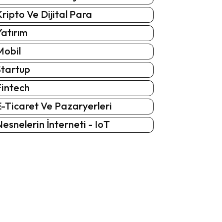
ripto Ve Dijital Para
atırım
Mobil
Startup
Fintech
-Ticaret Ve Pazaryerleri
esnelerin İnterneti - IoT