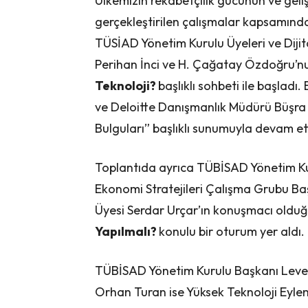
Ülkemizin rekabetçilik gücünün ve geliş
gerçekleştirilen çalışmalar kapsamınd
TÜSİAD Yönetim Kurulu Üyeleri ve Dijit
Perihan İnci ve H. Çağatay Özdoğru’
Teknoloji?
başlıklı sohbeti ile başladı
ve Deloitte Danışmanlık Müdürü Büşra
Bulguları” başlıklı sunumuyla devam et
Toplantıda ayrıca TÜBİSAD Yönetim Ku
Ekonomi Stratejileri Çalışma Grubu Ba
Üyesi Serdar Urçar’ın konuşmacı oldu
Yapılmalı?
konulu bir oturum yer aldı.
TÜBİSAD Yönetim Kurulu Başkanı Leven
Orhan Turan ise Yüksek Teknoloji Eylem 