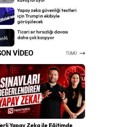
Yapay zeka güvenliği testleri
için Trump’ın ekibiyle
görüşülecek
Ticari sır hırsızlığı davası
daha çok kızışıyor
SON VİDEO
TÜMÜ
erli Yapay Zeka ile Eğitimde