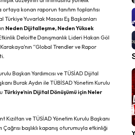
mişlik düzeyinin artırılmasına yönelik
a ortaya konan raporun tanıtım toplantısı
al Türkiye Yuvarlak Masası Eş Başkanları
nun
Neden Dijitalleşme, Neden Yüksek
. Etkinlik Deloitte Danışmanlık Lideri Hakan Göl
 Karakaya’nın “Global Trendler ve Rapor
ti.
rulu Başkan Yardımcısı ve TÜSİAD Dijital
şkanı Burak Aydın ile TÜBİSAD Yönetim Kurulu
ğu
Türkiye’nin Dijital Dönüşümü için Neler
t Kızıltan ve TÜSİAD Yönetim Kurulu Başkanı
Çağrısı başlıklı kapanış oturumuyla etkinliği
Y