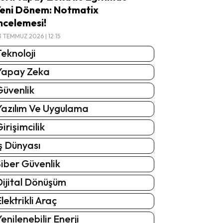
eni Dönem: Notmatix
ncelemesi!
3 TEMMUZ 2026 | 12:15
eknoloji
Yapay Zeka
Güvenlik
Yazılım Ve Uygulama
irişimcilik
ş Dünyası
iber Güvenlik
Dijital Dönüşüm
lektrikli Araç
enilenebilir Enerji