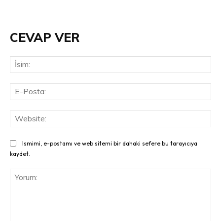
CEVAP VER
İsi
E-
Pos
Web
Ismimi, e-postamı ve web sitemi bir dahaki sefere bu tarayıcıya
kaydet.