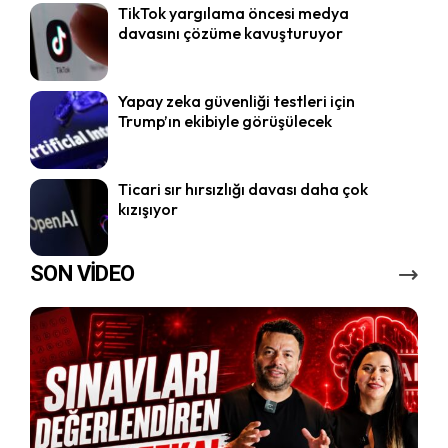
TikTok yargılama öncesi medya
davasını çözüme kavuşturuyor
Yapay zeka güvenliği testleri için
Trump’ın ekibiyle görüşülecek
Ticari sır hırsızlığı davası daha çok
kızışıyor
SON VİDEO