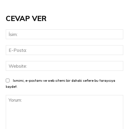
CEVAP VER
İsi
E-
Pos
Web
Ismimi, e-postamı ve web sitemi bir dahaki sefere bu tarayıcıya
kaydet.