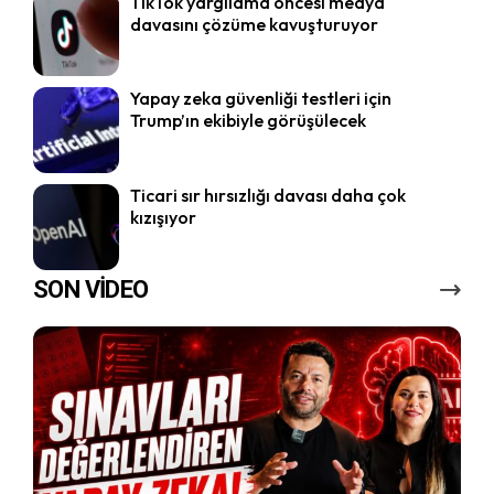
TikTok yargılama öncesi medya
davasını çözüme kavuşturuyor
Yapay zeka güvenliği testleri için
Trump’ın ekibiyle görüşülecek
Ticari sır hırsızlığı davası daha çok
kızışıyor
SON VİDEO