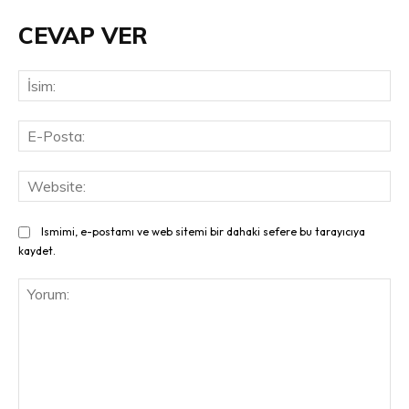
CEVAP VER
İsi
E-
Pos
Web
Ismimi, e-postamı ve web sitemi bir dahaki sefere bu tarayıcıya
kaydet.