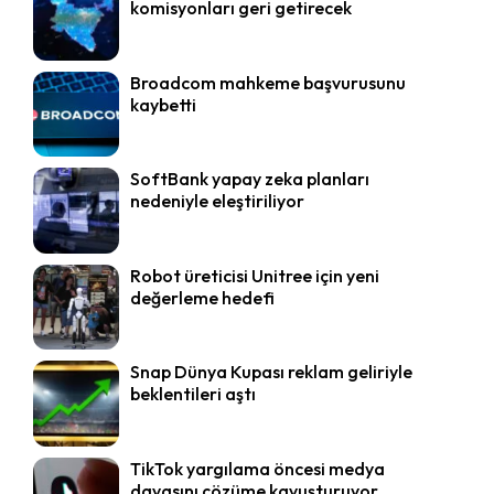
komisyonları geri getirecek
Broadcom mahkeme başvurusunu
kaybetti
SoftBank yapay zeka planları
nedeniyle eleştiriliyor
Robot üreticisi Unitree için yeni
değerleme hedefi
Snap Dünya Kupası reklam geliriyle
beklentileri aştı
TikTok yargılama öncesi medya
davasını çözüme kavuşturuyor