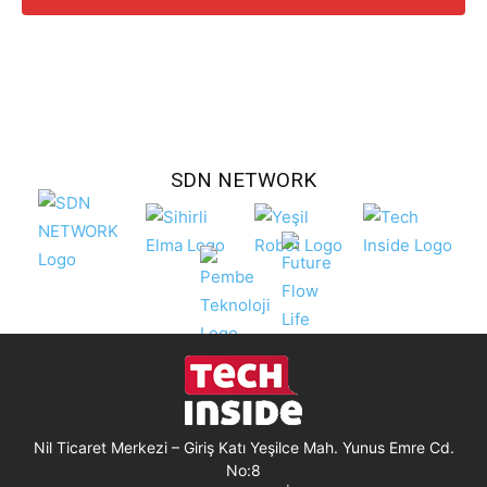
SDN NETWORK
Nil Ticaret Merkezi – Giriş Katı Yeşilce Mah. Yunus Emre Cd.
No:8