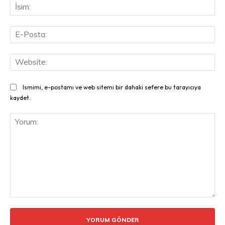
İsi
E-
Pos
Web
Ismimi, e-postamı ve web sitemi bir dahaki sefere bu tarayıcıya
kaydet.
Yorum: