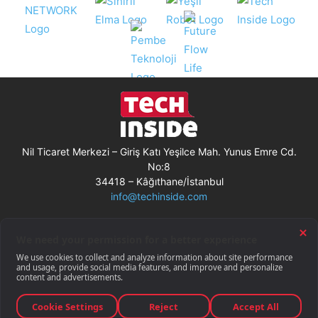
Nil Ticaret Merkezi – Giriş Katı Yeşilce Mah. Yunus Emre Cd.
No:8
34418 – Kâğıthane/İstanbul
info@techinside.com
Künye
Site Kullanım Koşulları
Çerez Kullanımı
Gizlilik Bildirimi
RSS
© Techinside.com, İnternet Medyası