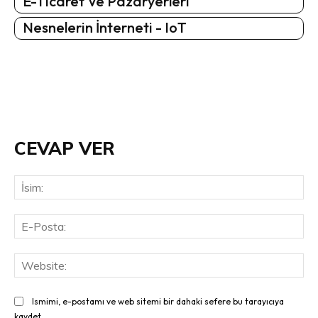
E-Ticaret Ve Pazaryerleri
Nesnelerin İnterneti - IoT
CEVAP VER
İsi
E-
Pos
Web
Ismimi, e-postamı ve web sitemi bir dahaki sefere bu tarayıcıya
kaydet.