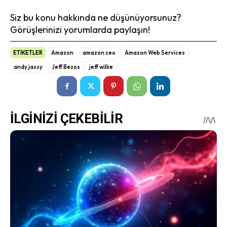
Siz bu konu hakkında ne düşünüyorsunuz?
Görüşlerinizi yorumlarda paylaşın!
ETİKETLER
Amazon
amazon ceo
Amazon Web Services
andy jassy
Jeff Bezos
jeff wilke