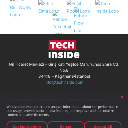
Nil Ticaret Merkezi – Giriş Katı Yeşilce Mah. Yunus Emre Cd.
No:8
34418 – Kâğıthane/İstanbul
info@techinside.com
Künye
Site Kullanım Koşulları
Çerez Kullanımı
Gizlilik Bildirimi
RSS
© Techinside.com, İnternet Medyası