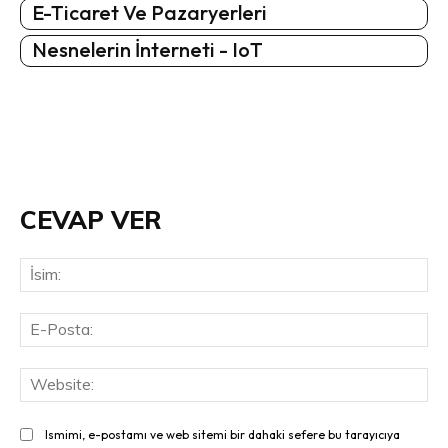
E-Ticaret Ve Pazaryerleri
Nesnelerin İnterneti - IoT
CEVAP VER
İsi
E-
Pos
Web
Ismimi, e-postamı ve web sitemi bir dahaki sefere bu tarayıcıya