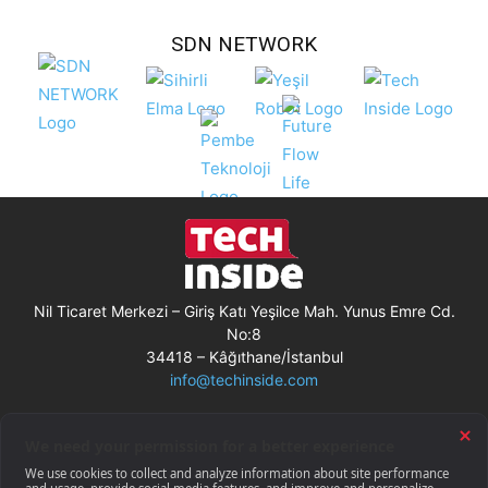
SDN NETWORK
Nil Ticaret Merkezi – Giriş Katı Yeşilce Mah. Yunus Emre Cd.
No:8
34418 – Kâğıthane/İstanbul
info@techinside.com
Künye
Site Kullanım Koşulları
Çerez Kullanımı
Gizlilik Bildirimi
RSS