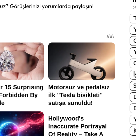
z? Görüşlerinizi yorumlarda paylaşın!
2
T
G
İ
S
E
Y
K