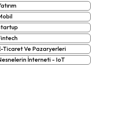
atırım
Mobil
Startup
Fintech
-Ticaret Ve Pazaryerleri
esnelerin İnterneti - IoT
: