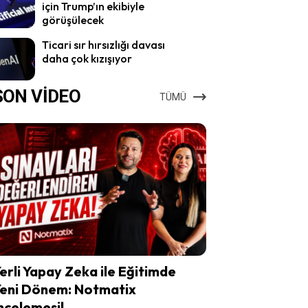
için Trump’ın ekibiyle
görüşülecek
Ticari sır hırsızlığı davası
daha çok kızışıyor
SON VİDEO
TÜMÜ
erli Yapay Zeka ile Eğitimde
eni Dönem: Notmatix
ncelemesi!