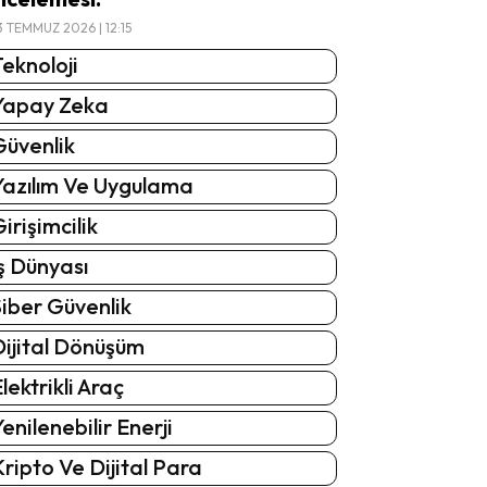
3 TEMMUZ 2026 | 12:15
eknoloji
Yapay Zeka
Güvenlik
Yazılım Ve Uygulama
irişimcilik
ş Dünyası
iber Güvenlik
Dijital Dönüşüm
lektrikli Araç
enilenebilir Enerji
ripto Ve Dijital Para