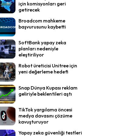
için komisyonları geri
getirecek
Broadcom mahkeme
başvurusunu kaybetti
SoftBank yapay zeka
planları nedeniyle
eleştiriliyor
Robot üreticisi Unitree için
yeni değerleme hedefi
Snap Dünya Kupası reklam
geliriyle beklentileri aştı
TikTok yargılama öncesi
medya davasını çözüme
kavuşturuyor
Yapay zeka güvenliği testleri