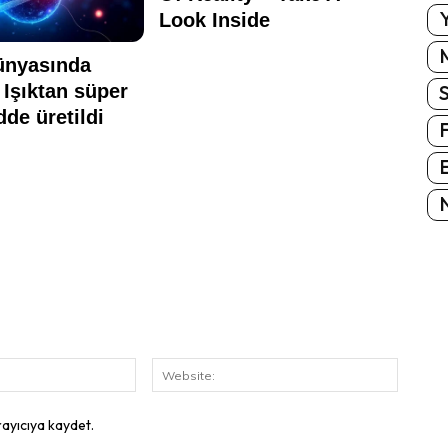
Y
E
N
E-
Website
Posta:
rayıcıya kaydet.