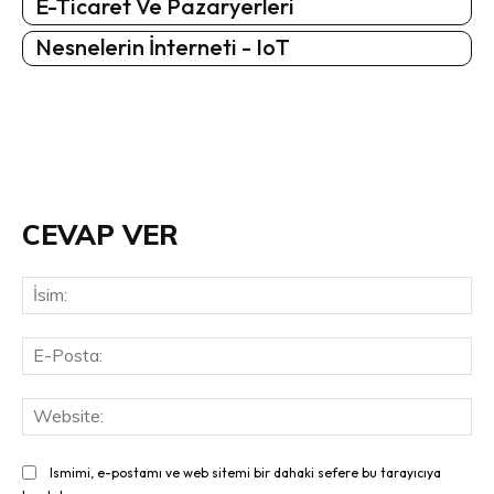
E-Ticaret Ve Pazaryerleri
Nesnelerin İnterneti - IoT
CEVAP VER
İsi
E-
Pos
Web
Ismimi, e-postamı ve web sitemi bir dahaki sefere bu tarayıcıya