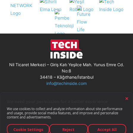
Nil Ticaret Merkezi – Giriş Katı Yeşilce Mah. Yunus Emre Cd.
No:8
34418 – Kâğıthane/İstanbul
info@techinside.com
Künye
Site Kullanım Koşulları
Çerez Kullanımı
Gizlilik Bildirimi
RSS
© Techinside.com, İnternet Medyası