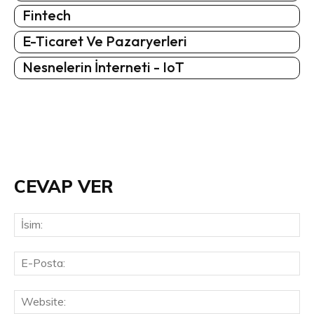
Fintech
E-Ticaret Ve Pazaryerleri
Nesnelerin İnterneti - IoT
CEVAP VER
İsi
E-
Pos
Web