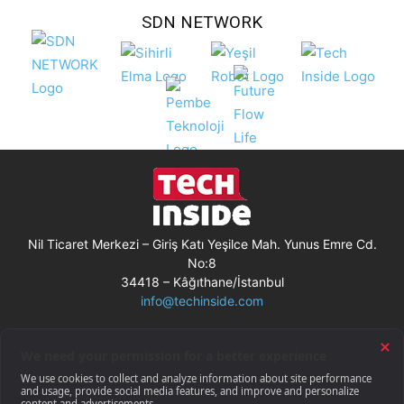
SDN NETWORK
Nil Ticaret Merkezi – Giriş Katı Yeşilce Mah. Yunus Emre Cd.
No:8
34418 – Kâğıthane/İstanbul
info@techinside.com
Künye
Site Kullanım Koşulları
Çerez Kullanımı
Gizlilik Bildirimi
RSS