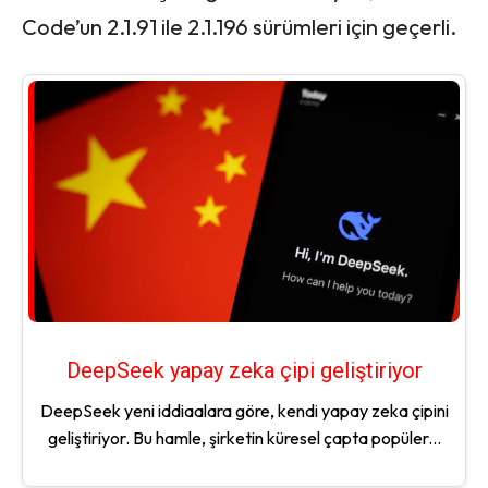
Code’un 2.1.91 ile 2.1.196 sürümleri için geçerli.
DeepSeek yapay zeka çipi geliştiriyor
DeepSeek yeni iddiaalara göre, kendi yapay zeka çipini
geliştiriyor. Bu hamle, şirketin küresel çapta popüler...