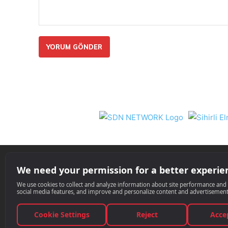
Yorum:
Nil 