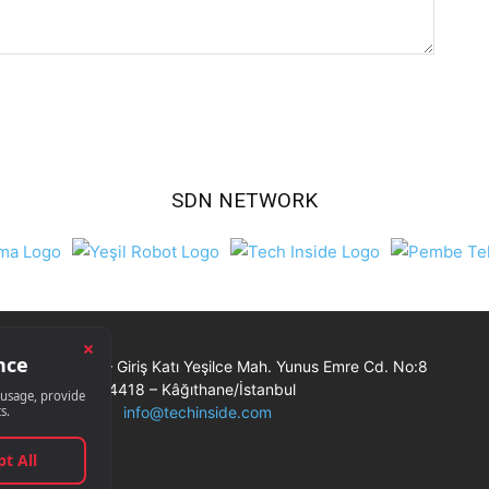
SDN NETWORK
Ticaret Merkezi – Giriş Katı Yeşilce Mah. Yunus Emre Cd. No:8
34418 – Kâğıthane/İstanbul
info@techinside.com