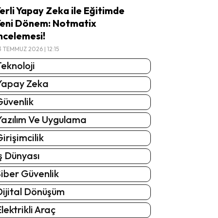
erli Yapay Zeka ile Eğitimde
eni Dönem: Notmatix
ncelemesi!
3 TEMMUZ 2026 | 12:15
eknoloji
Yapay Zeka
Güvenlik
Yazılım Ve Uygulama
irişimcilik
ş Dünyası
iber Güvenlik
Dijital Dönüşüm
lektrikli Araç