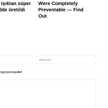
E-
Website
Posta:
rayıcıya kaydet.