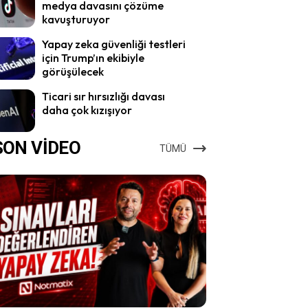
medya davasını çözüme
kavuşturuyor
Yapay zeka güvenliği testleri
için Trump’ın ekibiyle
görüşülecek
Ticari sır hırsızlığı davası
daha çok kızışıyor
SON VİDEO
TÜMÜ