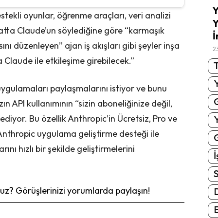
Y
estekli oyunlar, öğrenme araçları, veri analizi
Y
atta Claude’un söylediğine göre “karmaşık
İ
ını düzenleyen” ajan iş akışları gibi şeyler inşa
2
a Claude ile etkileşime girebilecek.”
T
 uygulamaları paylaşmalarını istiyor ve bunu
n API kullanımının “sizin aboneliğinize değil,
ediyor. Bu özellik Anthropic’in Ücretsiz, Pro ve
 Anthropic uygulama geliştirme desteği ile
G
ını hızlı bir şekilde geliştirmelerini
İ
S
z? Görüşlerinizi yorumlarda paylaşın!
E