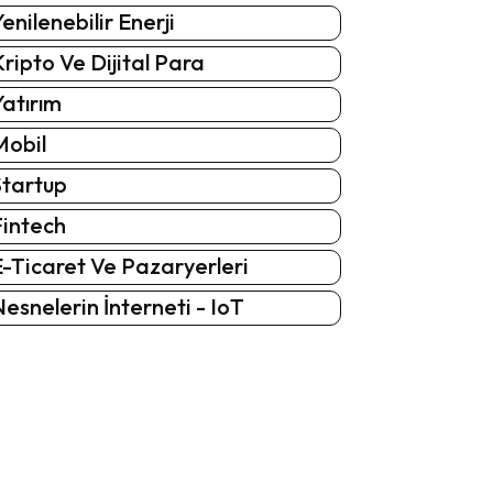
enilenebilir Enerji
ripto Ve Dijital Para
atırım
Mobil
Startup
Fintech
-Ticaret Ve Pazaryerleri
esnelerin İnterneti - IoT