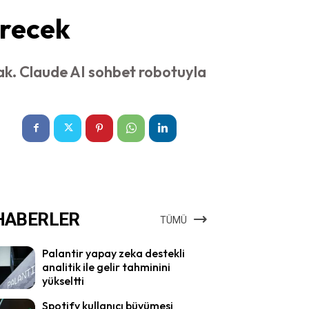
erecek
cak. Claude AI sohbet robotuyla
HABERLER
TÜMÜ
Palantir yapay zeka destekli
analitik ile gelir tahminini
yükseltti
Spotify kullanıcı büyümesi