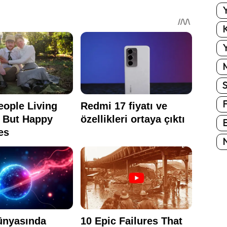
Y
K
Y
E
N