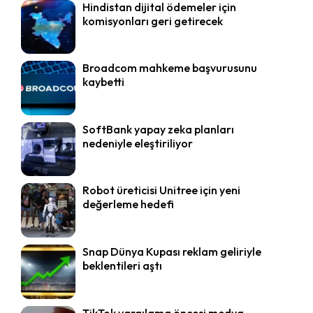
Hindistan dijital ödemeler için
komisyonları geri getirecek
Broadcom mahkeme başvurusunu
kaybetti
SoftBank yapay zeka planları
nedeniyle eleştiriliyor
Robot üreticisi Unitree için yeni
değerleme hedefi
Snap Dünya Kupası reklam geliriyle
beklentileri aştı
TikTok yargılama öncesi medya