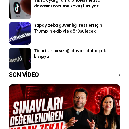
davasını çözüme kavuşturuyor
Yapay zeka güvenliği testleri için
Trump’ın ekibiyle görüşülecek
Ticari sır hırsızlığı davası daha çok
kızışıyor
SON VİDEO