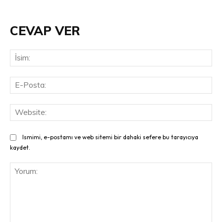
CEVAP VER
İsi
E-
Pos
Web
Ismimi, e-postamı ve web sitemi bir dahaki sefere bu tarayıcıya
kaydet.