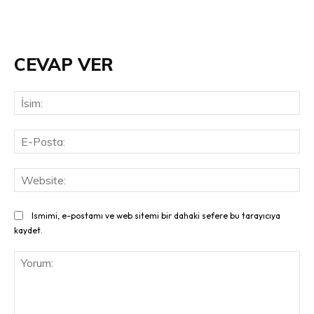
CEVAP VER
İsi
E-
Pos
Web
Ismimi, e-postamı ve web sitemi bir dahaki sefere bu tarayıcıya
kaydet.