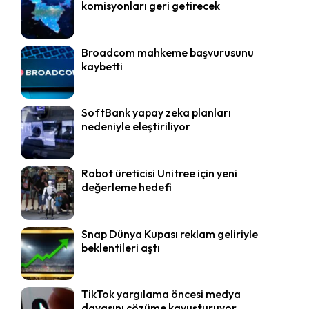
komisyonları geri getirecek
Broadcom mahkeme başvurusunu
kaybetti
SoftBank yapay zeka planları
nedeniyle eleştiriliyor
Robot üreticisi Unitree için yeni
değerleme hedefi
Snap Dünya Kupası reklam geliriyle
beklentileri aştı
TikTok yargılama öncesi medya
davasını çözüme kavuşturuyor