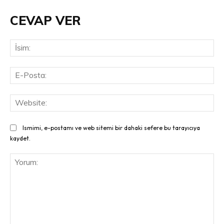
CEVAP VER
İsi
E-
Pos
Web
Ismimi, e-postamı ve web sitemi bir dahaki sefere bu tarayıcıya
kaydet.