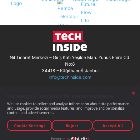
Nil Ticaret Merkezi – Giriş Katı Yeşilce Mah. Yunus Emre Cd.
No:8
34418 – Kâğıthane/İstanbul
info@techinside.com
Künye
Site Kullanım Koşulları
Çerez Kullanımı
Gizlilik Bildirimi
RSS
© Techinside.com, İnternet Medyası
ve Bilişim Muhabirleri Derneği