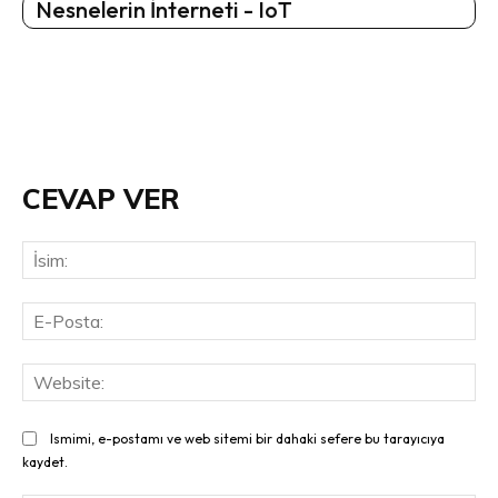
Nesnelerin İnterneti - IoT
CEVAP VER
İsi
E-
Pos
Web
Ismimi, e-postamı ve web sitemi bir dahaki sefere bu tarayıcıya
kaydet.