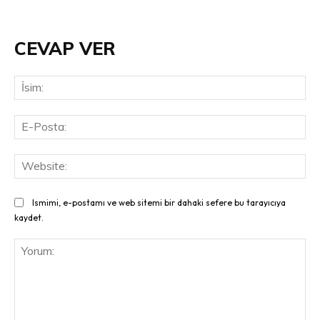
CEVAP VER
İsi
E-
Pos
Web
Ismimi, e-postamı ve web sitemi bir dahaki sefere bu tarayıcıya
kaydet.