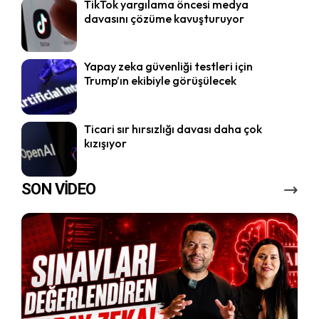
TikTok yargılama öncesi medya
davasını çözüme kavuşturuyor
Yapay zeka güvenliği testleri için
Trump’ın ekibiyle görüşülecek
Ticari sır hırsızlığı davası daha çok
kızışıyor
SON VİDEO