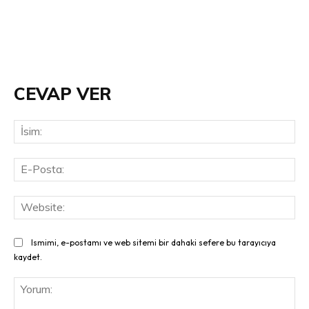
CEVAP VER
İsi
E-
Pos
Web
Ismimi, e-postamı ve web sitemi bir dahaki sefere bu tarayıcıya
kaydet.