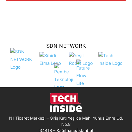
SDN NETWORK
Nil Ticaret Merkezi – Giriş Katı Yeşilce Mah. Yunus Emre Cd.
No:8
34418 – Kâğıthane/İstanbul