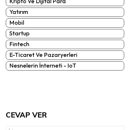
Kripto Ve Dijital Para
Yatırım
Mobil
Startup
Fintech
E-Ticaret Ve Pazaryerleri
Nesnelerin İnterneti - IoT
CEVAP VER
İsi