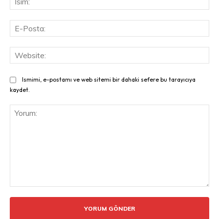
E-
Pos
Web
Ismimi, e-postamı ve web sitemi bir dahaki sefere bu tarayıcıya
kaydet.
Yorum: