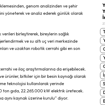
Y
neklemesinden, genom analizinden ve şehir
Y
rini yöneterek ve analiz ederek günlük olarak
İ
2
T
verileri birleştirerek, bireylerin sağlık
erlendirmek ve su altı uç veri merkezinde
onları ve uzaktan robotik cerrahi gibi en son
G
cerrahi ve ilaç araştırmalarına da erişebilecek.
İ
e ürünler, bitkiler için bir besin kaynağı olarak
S
me teknolojisi kullanılarak yerinde
000 ton gıda, 22.265.000 kW elektrik üretecek.
ma aynı kaynak üzerine kurulu” diyor.
E