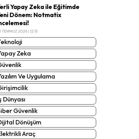
erli Yapay Zeka ile Eğitimde
eni Dönem: Notmatix
ncelemesi!
3 TEMMUZ 2026 | 12:15
eknoloji
Yapay Zeka
Güvenlik
Yazılım Ve Uygulama
irişimcilik
ş Dünyası
iber Güvenlik
Dijital Dönüşüm
lektrikli Araç