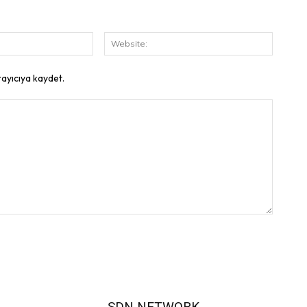
E-
Website
Posta:
rayıcıya kaydet.
SDN NETWORK