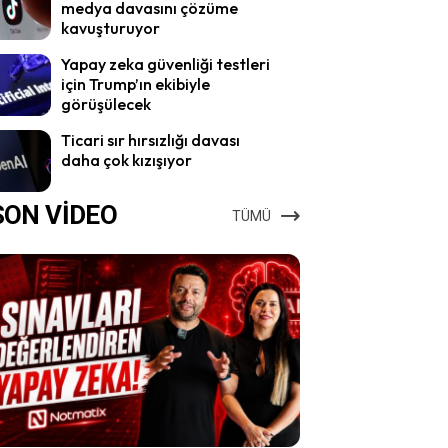
medya davasını çözüme
kavuşturuyor
Yapay zeka güvenliği testleri
için Trump’ın ekibiyle
görüşülecek
Ticari sır hırsızlığı davası
daha çok kızışıyor
SON VİDEO
TÜMÜ