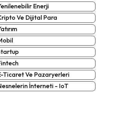
enilenebilir Enerji
ripto Ve Dijital Para
atırım
Mobil
Startup
Fintech
-Ticaret Ve Pazaryerleri
esnelerin İnterneti - IoT