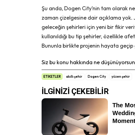
Şu anda, Dogen City’nin tam olarak n
zaman çizelgesine dair açıklama yok. 
geleceğin şehirleri için yeni bir fikir ver
kullanıldığı bu tip şehirler, özellikle a
Bununla birlikte projenin hayata geçip
Siz bu konu hakkında ne düşünüyorsunu
ETİKETLER
akıllı şehir
Dogen City
yüzen şehir