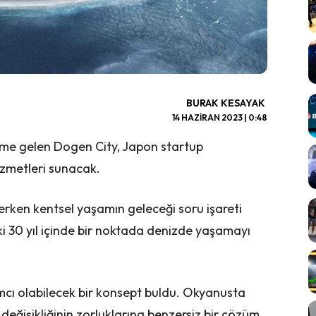
BURAK KESAYAK
14 HAZIRAN 2023 | 0:48
deme gelen Dogen City, Japon startup
 hizmetleri sunacak.
rken kentsel yaşamın geleceği soru işareti
 30 yıl içinde bir noktada denizde yaşamayı
cı olabilecek bir konsept buldu. Okyanusta
m değişikliğinin zorluklarına benzersiz bir çözüm