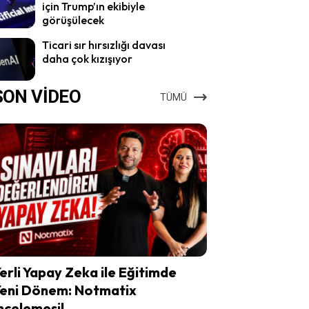
için Trump’ın ekibiyle
görüşülecek
Ticari sır hırsızlığı davası
daha çok kızışıyor
SON VİDEO
TÜMÜ
erli Yapay Zeka ile Eğitimde
eni Dönem: Notmatix
ncelemesi!