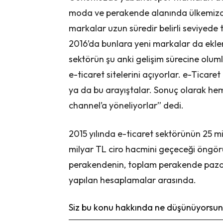
moda ve perakende alanında ülkemizde
markalar uzun süredir belirli seviyede tu
2016’da bunlara yeni markalar da eklen
sektörün şu anki gelişim sürecine olum
e-ticaret sitelerini açıyorlar. e-Ticare
ya da bu arayıştalar. Sonuç olarak he
channel’a yöneliyorlar” dedi.
2015 yılında e-ticaret sektörünün 25 mil
milyar TL ciro hacmini geçeceği öngör
perakendenin, toplam perakende pazarı i
yapılan hesaplamalar arasında.
Siz bu konu hakkında ne düşünüyorsunu