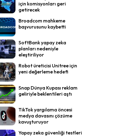
için komisyonları geri
getirecek
Broadcom mahkeme
başvurusunu kaybetti
SoftBank yapay zeka
planları nedeniyle
eleştiriliyor
Robot üreticisi Unitree için
yeni değerleme hedefi
Snap Dünya Kupası reklam
geliriyle beklentileri aştı
TikTok yargılama öncesi
medya davasını çözüme
kavuşturuyor
Yapay zeka güvenliği testleri