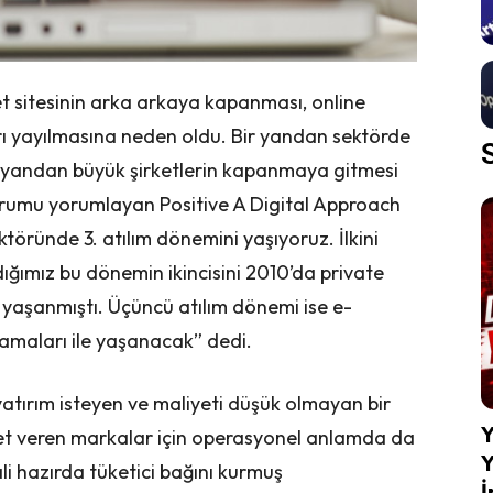
t sitesinin arka arkaya kapanması, online
rı yayılmasına neden oldu. Bir yandan sektörde
bir yandan büyük şirketlerin kapanmaya gitmesi
 durumu yorumlayan Positive A Digital Approach
ktöründe 3. atılım dönemini yaşıyoruz. İlkini
dığımız bu dönemin ikincisini 2010’da private
e yaşanmıştı. Üçüncü atılım dönemi ise e-
amaları ile yaşanacak” dedi.
 yatırım isteyen ve maliyeti düşük olmayan bir
Y
met veren markalar için operasyonel anlamda da
Y
li hazırda tüketici bağını kurmuş
İ