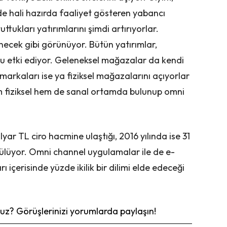
 hali hazırda faaliyet gösteren yabancı
ttukları yatırımlarını şimdi artırıyorlar.
ecek gibi görünüyor. Bütün yatırımlar,
lu etki ediyor. Geleneksel mağazalar da kendi
t markaları ise ya fiziksel mağazalarını açıyorlar
m fiziksel hem de sanal ortamda bulunup omni
yar TL ciro hacmine ulaştığı, 2016 yılında ise 31
ülüyor. Omni channel uygulamalar ile de e-
çerisinde yüzde ikilik bir dilimi elde edeceği
z? Görüşlerinizi yorumlarda paylaşın!