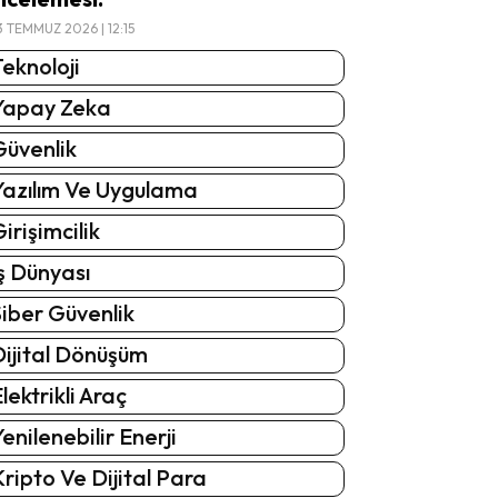
3 TEMMUZ 2026 | 12:15
eknoloji
Yapay Zeka
Güvenlik
Yazılım Ve Uygulama
irişimcilik
ş Dünyası
iber Güvenlik
Dijital Dönüşüm
lektrikli Araç
enilenebilir Enerji
ripto Ve Dijital Para