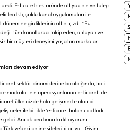
Y
dedi. E-ticaret sektöründe alt yapının ve talep
lirten Istı, çoklu kanal uygulamaları ile
t dönemine girdiklerinin altını çizdi. “Bu
 değil tüm kanallarda takip eden, anlayan ve
siz bir müşteri deneyimi yaşatan markalar
E
N
ımları devam ediyor
icaret sektör dinamiklerine bakıldığında, hali
e markalarının operasyonlarına e-ticareti de
Ticaret ülkemizde hala gelişmekte olan bir
lişmeler ile birlikte ‘e-ticaret balonu patladı
e geldi. Ancak ben buna katılmıyorum.
rkiye’deki online sitelerini açıyor. Giyim,