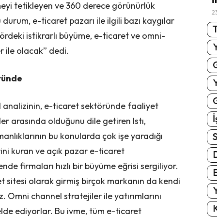
meyi tetikleyen ve 360 derece görünürlük
2
 durum, e-ticaret pazarı ile ilgili bazı kaygılar
T
rdeki istikrarlı büyüme, e-ticaret ve omni-
 ile olacak” dedi.
ründe
G
 analizinin, e-ticaret sektöründe faaliyet
İ
er arasında olduğunu dile getiren Istı,
S
anlıklarının bu konularda çok işe yaradığı
rini kuran ve açık pazar e-ticaret
de firmaları hızlı bir büyüme eğrisi sergiliyor.
E
t sitesi olarak girmiş birçok markanın da kendi
Y
. Omni channel stratejiler ile yatırımlarını
K
lde ediyorlar. Bu ivme, tüm e-ticaret