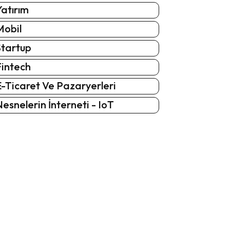
atırım
Mobil
Startup
Fintech
-Ticaret Ve Pazaryerleri
esnelerin İnterneti - IoT