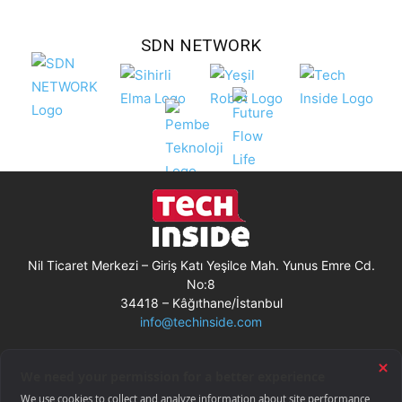
SDN NETWORK
Nil Ticaret Merkezi – Giriş Katı Yeşilce Mah. Yunus Emre Cd.
No:8
34418 – Kâğıthane/İstanbul
info@techinside.com
Künye
Site Kullanım Koşulları
Çerez Kullanımı
Gizlilik Bildirimi