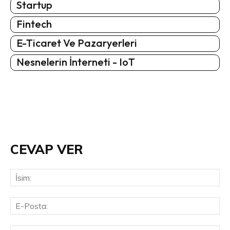
Startup
Fintech
E-Ticaret Ve Pazaryerleri
Nesnelerin İnterneti - IoT
CEVAP VER
İsi
E-
Pos