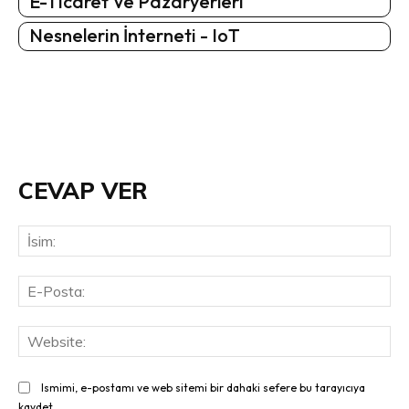
E-Ticaret Ve Pazaryerleri
Nesnelerin İnterneti - IoT
CEVAP VER
İsi
E-
Pos
Web
Ismimi, e-postamı ve web sitemi bir dahaki sefere bu tarayıcıya
kaydet.