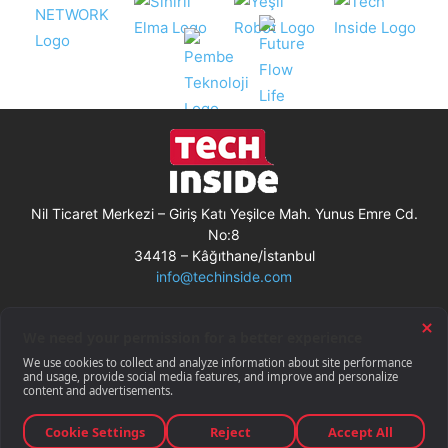
Nil Ticaret Merkezi – Giriş Katı Yeşilce Mah. Yunus Emre Cd.
No:8
34418 – Kâğıthane/İstanbul
info@techinside.com
Künye
Site Kullanım Koşulları
Çerez Kullanımı
Gizlilik Bildirimi
RSS
© Techinside.com, İnternet Medyası