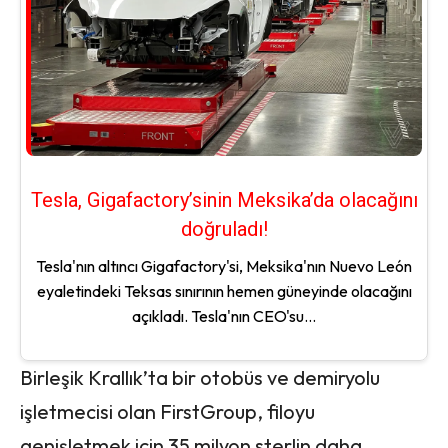
Tesla, Gigafactory’sinin Meksika’da olacağını
doğruladı!
Tesla'nın altıncı Gigafactory'si, Meksika'nın Nuevo León
eyaletindeki Teksas sınırının hemen güneyinde olacağını
açıkladı. Tesla'nın CEO'su...
Birleşik Krallık’ta bir otobüs ve demiryolu
işletmecisi olan FirstGroup, filoyu
genişletmek için 35 milyon sterlin daha