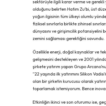
sektörüyle ilgili karar verme ve gerekli
olduğunu belirten Hatim Zu’bi, üst düz
yoğun ilgisinin tüm ülkeyi olumlu yön
fiziksel sınırlarla birlikte zihinsel sınır
dünyasını ve girişimcilik potansiyelini 
zemini sağlaması gerektiğini savundu.
Özellikle enerji, doğal kaynaklar ve te
gelişmesini destekleyen ve 2001 yılından
şirkete yatırım yapan Grupo Arcano’nu
“22 yaşında ilk yatırımını Silikon Vadis
olan bir şirketin kurucusu olarak yatı
toparlamak istemiyorum. Bence inovasyo
Etkinliğin ikinci ve son oturumu ise, ge