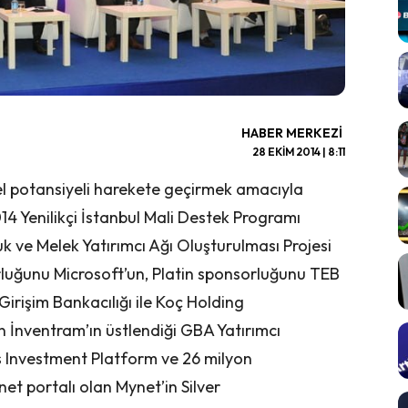
HABER MERKEZI
28 EKIM 2014 | 8:11
rel potansiyeli harekete geçirmek amacıyla
14 Yenilikçi İstanbul Mali Destek Programı
uk ve Melek Yatırımcı Ağı Oluşturulması Projesi
uğunu Microsoft’un, Platin sponsorluğunu TEB
rişim Bankacılığı ile Koç Holding
n İnventram’ın üstlendiği GBA Yatırımcı
s Investment Platform ve 26 milyon
rnet portalı olan Mynet’in Silver