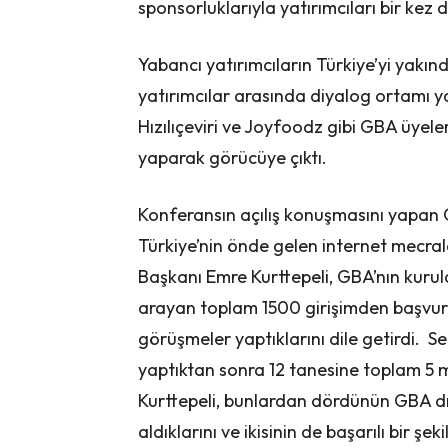
sponsorluklarıyla yatırımcıları bir kez 
Yabancı yatırımcıların Türkiye’yi yakın
yatırımcılar arasında diyalog ortamı yar
Hızılıçeviri ve Joyfoodz gibi GBA üyele
yaparak görücüye çıktı.
Konferansın açılış konuşmasını yapan 
Türkiye’nin önde gelen internet mecra
Başkanı Emre Kurttepeli, GBA’nın kurul
arayan toplam 1500 girişimden başvuru 
görüşmeler yaptıklarını dile getirdi. S
yaptıktan sonra 12 tanesine toplam 5 mi
Kurttepeli, bunlardan dördünün GBA dış
aldıklarını ve ikisinin de başarılı bir şek