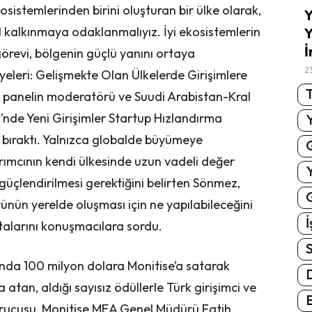
sistemlerinden birini oluşturan bir ülke olarak,
Y
el kalkınmaya odaklanmalıyız. İyi ekosistemlerin
Y
İ
 görevi, bölgenin güçlü yanını ortaya
2
yeleri: Gelişmekte Olan Ülkelerde Girişimlere
T
klı panelin moderatörü ve Suudi Arabistan-Kral
i’nde Yeni Girişimler Startup Hızlandırma
bıraktı. Yalnızca globalde büyümeye
rımcının kendi ülkesinde uzun vadeli değer
üçlendirilmesi gerektiğini belirten Sönmez,
G
türünün yerelde oluşması için ne yapılabileceğini
İ
oktalarını konuşmacılara sordu.
S
ayında 100 milyon dolara Monitise’a satarak
 atan, aldığı sayısız ödüllerle Türk girişimci ve
E
Kurucusu, Monitise MEA Genel Müdürü Fatih