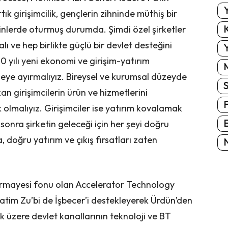
Y
rtık girişimcilik, gençlerin zihninde müthiş bir
K
ihinlerde oturmuş durumda. Şimdi özel şirketler
 ve hep birlikte güçlü bir devlet desteğini
Y
 yılı yeni ekonomi ve girişim-yatırım
ye ayırmalıyız. Bireysel ve kurumsal düzeyde
n girişimcilerin ürün ve hizmetlerini
olmalıyız. Girişimciler ise yatırım kovalamak
E
sonra şirketin geleceği için her şeyi doğru
 doğru yatırım ve çıkış fırsatları zaten
N
 sermayesi fonu olan Accelerator Technology
tim Zu’bi de İşbecer’i destekleyerek Ürdün’den
k üzere devlet kanallarının teknoloji ve BT