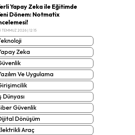
erli Yapay Zeka ile Eğitimde
eni Dönem: Notmatix
ncelemesi!
3 TEMMUZ 2026 | 12:15
eknoloji
Yapay Zeka
Güvenlik
Yazılım Ve Uygulama
irişimcilik
ş Dünyası
iber Güvenlik
Dijital Dönüşüm
lektrikli Araç