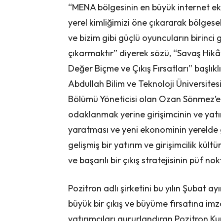
“MENA bölgesinin en büyük internet eko
yerel kimliğimizi öne çıkararak bölges
ve bizim gibi güçlü oyuncuların birinci
çıkarmaktır” diyerek sözü, “Savaş Hikâ
Değer Biçme ve Çıkış Fırsatları” başlı
Abdullah Bilim ve Teknoloji Üniversites
Bölümü Yöneticisi olan Ozan Sönmez’e 
odaklanmak yerine girişimcinin ve yatı
yaratması ve yeni ekonominin yerelde g
gelişmiş bir yatırım ve girişimcilik kül
ve başarılı bir çıkış stratejisinin püf n
Pozitron adlı şirketini bu yılın Şubat 
büyük bir çıkış ve büyüme fırsatına imza
yatırımcıları gururlandıran Pozitron 