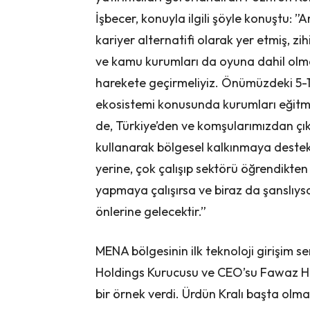
İşbecer, konuyla ilgili şöyle konuştu: ”A
kariyer alternatifi olarak yer etmiş, z
ve kamu kurumları da oyuna dahil olmalı
harekete geçirmeliyiz. Önümüzdeki 5-10
ekosistemi konusunda kurumları eğitme
de, Türkiye’den ve komşularımızdan çıka
kullanarak bölgesel kalkınmaya destek 
yerine, çok çalışıp sektörü öğrendikten 
yapmaya çalışırsa ve biraz da şanslıysa,
önlerine gelecektir.”
MENA bölgesinin ilk teknoloji girişim
Holdings Kurucusu ve CEO’su Fawaz Ha
bir örnek verdi. Ürdün Kralı başta olma