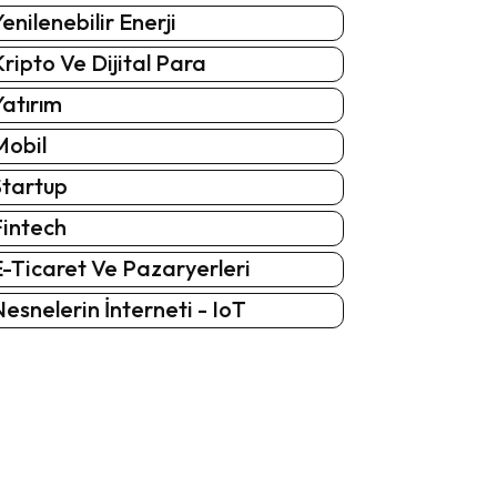
enilenebilir Enerji
ripto Ve Dijital Para
atırım
Mobil
Startup
Fintech
-Ticaret Ve Pazaryerleri
esnelerin İnterneti - IoT