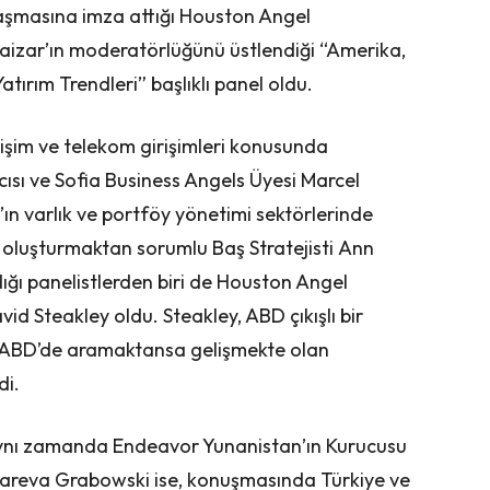
laşmasına imza attığı Houston Angel
izar’ın moderatörlüğünü üstlendiği “Amerika,
ırım Trendleri” başlıklı panel oldu.
işim ve telekom girişimleri konusunda
cısı ve Sofia Business Angels Üyesi Marcel
n varlık ve portföy yönetimi sektörlerinde
r oluşturmaktan sorumlu Baş Stratejisti Ann
ğı panelistlerden biri de Houston Angel
d Steakley oldu. Steakley, ABD çıkışlı bir
ını ABD’de aramaktansa gelişmekte olan
di.
aynı zamanda Endeavor Yunanistan’ın Kurucusu
Mareva Grabowski ise, konuşmasında Türkiye ve