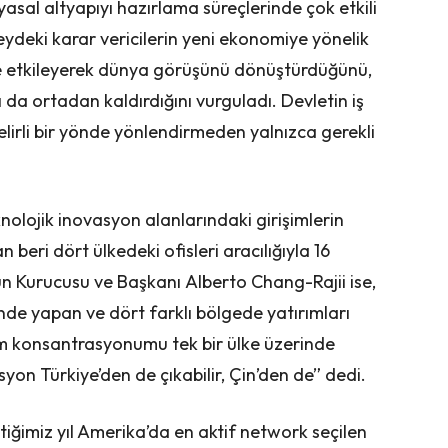
 yasal altyapıyı hazırlama süreçlerinde çok etkili
eydeki karar vericilerin yeni ekonomiye yönelik
de etkileyerek dünya görüşünü dönüştürdüğünü,
ları da ortadan kaldırdığını vurguladı. Devletin iş
belirli bir yönde yönlendirmeden yalnızca gerekli
knolojik inovasyon alanlarındaki girişimlerin
 beri dört ülkedeki ofisleri aracılığıyla 16
n Kurucusu ve Başkanı Alberto Chang-Rajii ise,
i’nde yapan ve dört farklı bölgede yatırımları
rım konsantrasyonumu tek bir ülke üzerinde
n Türkiye’den de çıkabilir, Çin’den de” dedi.
çtiğimiz yıl Amerika’da en aktif network seçilen