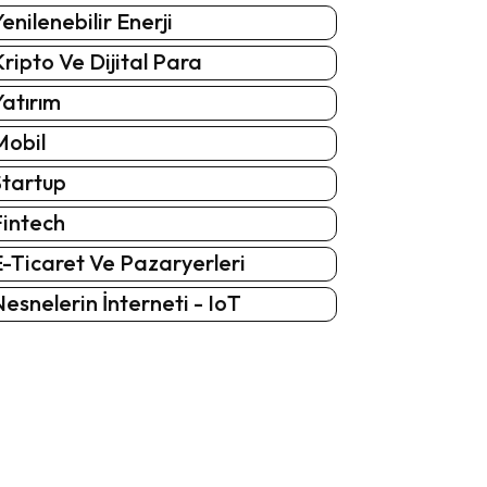
enilenebilir Enerji
ripto Ve Dijital Para
atırım
Mobil
Startup
Fintech
-Ticaret Ve Pazaryerleri
esnelerin İnterneti - IoT