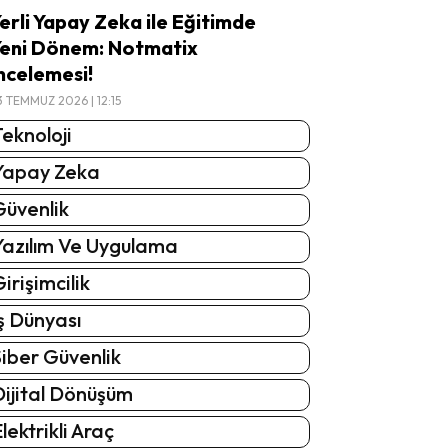
erli Yapay Zeka ile Eğitimde
eni Dönem: Notmatix
ncelemesi!
3 TEMMUZ 2026 | 12:15
eknoloji
Yapay Zeka
Güvenlik
Yazılım Ve Uygulama
irişimcilik
ş Dünyası
iber Güvenlik
Dijital Dönüşüm
lektrikli Araç