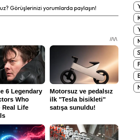
Y
z? Görüşlerinizi yorumlarda paylaşın!
K
Y
E
N