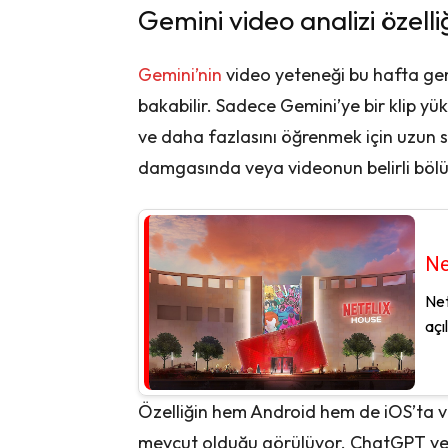
Gemini video analizi özelli
Gemini’nin
video yeteneği bu hafta gen
bakabilir. Sadece Gemini’ye bir klip yükl
ve daha fazlasını öğrenmek için uzun sor
damgasında veya videonun belirli bölüm
Ne
Net
açı
Özelliğin hem Android hem de iOS’ta ve
mevcut olduğu görülüyor. ChatGPT ve d