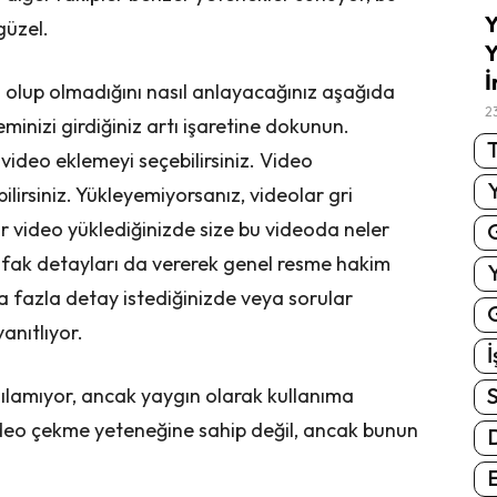
Y
güzel.
Y
İ
 olup olmadığını nasıl anlayacağınız aşağıda
2
minizi girdiğiniz artı işaretine dokunun.
T
video eklemeyi seçebilirsiniz. Video
lirsiniz. Yükleyemiyorsanız, videolar gri
ir video yüklediğinizde size bu videoda neler
ufak detayları da vererek genel resme hakim
 fazla detay istediğinizde veya sorular
G
anıtlıyor.
İ
S
nılamıyor, ancak yaygın olarak kullanıma
ideo çekme yeteneğine sahip değil, ancak bunun
E