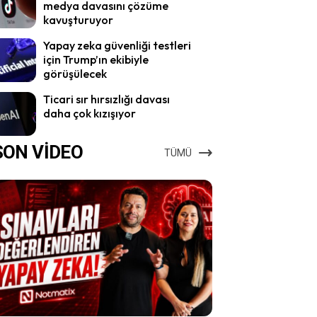
medya davasını çözüme
kavuşturuyor
Yapay zeka güvenliği testleri
için Trump’ın ekibiyle
görüşülecek
Ticari sır hırsızlığı davası
daha çok kızışıyor
SON VİDEO
TÜMÜ