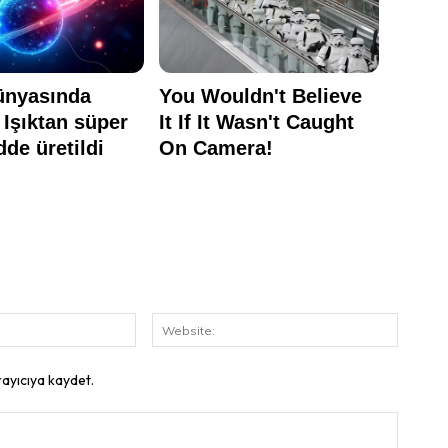
E-
Website
Posta:
rayıcıya kaydet.