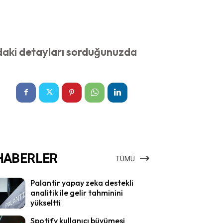
deodaki detayları sorduğunuzda
HABERLER
TÜMÜ
Palantir yapay zeka destekli
analitik ile gelir tahminini
yükseltti
Spotify kullanıcı büyümesi