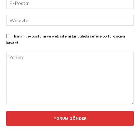
E-
Pos
Web
Ismimi, e-postamı ve web sitemi bir dahaki sefere bu tarayıcıya
kaydet.
Yorum: