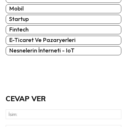
Mobil
Startup
Fintech
E-Ticaret Ve Pazaryerleri
Nesnelerin İnterneti - IoT
CEVAP VER
İsi