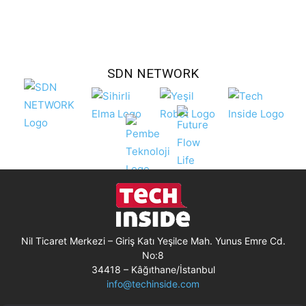
SDN NETWORK
Nil Ticaret Merkezi – Giriş Katı Yeşilce Mah. Yunus Emre Cd.
No:8
34418 – Kâğıthane/İstanbul
info@techinside.com