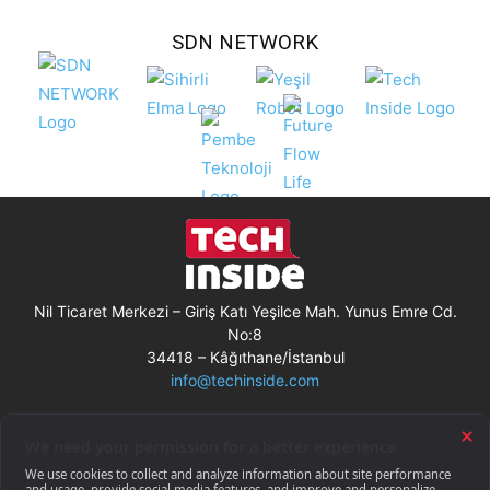
SDN NETWORK
Nil Ticaret Merkezi – Giriş Katı Yeşilce Mah. Yunus Emre Cd.
No:8
34418 – Kâğıthane/İstanbul
info@techinside.com
Künye
Site Kullanım Koşulları
Çerez Kullanımı
Gizlilik Bildirimi
RSS