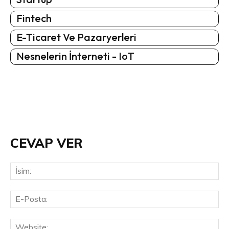
Fintech
E-Ticaret Ve Pazaryerleri
Nesnelerin İnterneti - IoT
CEVAP VER
İsi
E-
Pos
Web