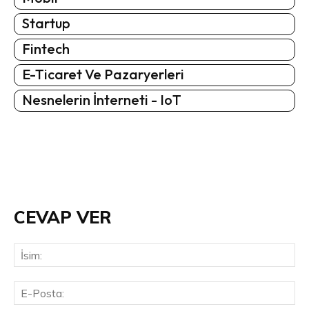
Startup
Fintech
E-Ticaret Ve Pazaryerleri
Nesnelerin İnterneti - IoT
CEVAP VER
İsi
E-
Pos