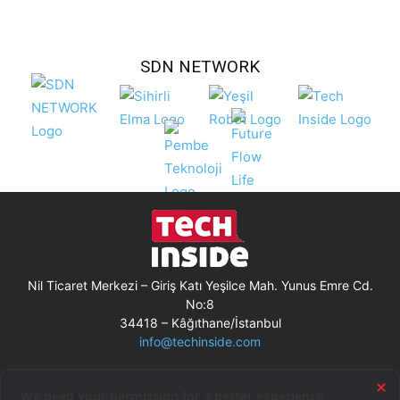
SDN NETWORK
Nil Ticaret Merkezi – Giriş Katı Yeşilce Mah. Yunus Emre Cd.
No:8
34418 – Kâğıthane/İstanbul
info@techinside.com
Künye
Site Kullanım Koşulları