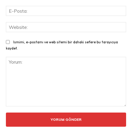
E-
Pos
Web
Ismimi, e-postamı ve web sitemi bir dahaki sefere bu tarayıcıya
kaydet.
Yorum: