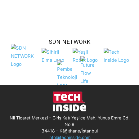
SDN NETWORK
Nil Ticaret Merkezi – Giriş Katı Yeşilce Mah. Yunus Emre Cd.
No:8
34418 – Kâğıthane/İstanbul
info@techinside.com