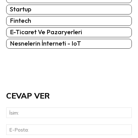
Startup
Fintech
E-Ticaret Ve Pazaryerleri
Nesnelerin İnterneti - IoT
CEVAP VER
İsi
E-
Pos