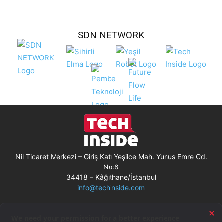
SDN NETWORK
Nil Ticaret Merkezi – Giriş Katı Yeşilce Mah. Yunus Emre Cd.
No:8
34418 – Kâğıthane/İstanbul
info@techinside.com
Künye
Site Kullanım Koşulları
Çerez Kullanımı