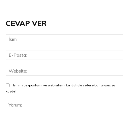
CEVAP VER
İsi
E-
Pos
Web
Ismimi, e-postamı ve web sitemi bir dahaki sefere bu tarayıcıya
kaydet.