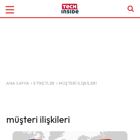
ANA SAYFA
ETIKETLER
MÜŞTERI ILIŞKILERI
müşteri ilişkileri