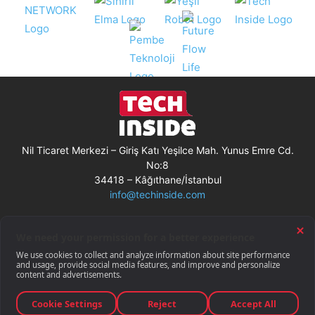
Nil Ticaret Merkezi – Giriş Katı Yeşilce Mah. Yunus Emre Cd.
No:8
34418 – Kâğıthane/İstanbul
info@techinside.com
Künye
Site Kullanım Koşulları
Çerez Kullanımı
Gizlilik Bildirimi
RSS
© Techinside.com, İnternet Medyası