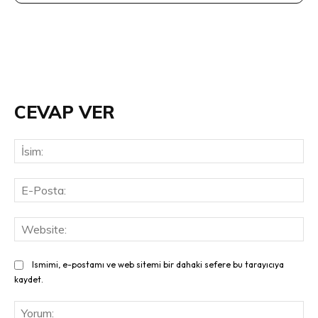
CEVAP VER
İsi
E-
Pos
Web
Ismimi, e-postamı ve web sitemi bir dahaki sefere bu tarayıcıya
kaydet.