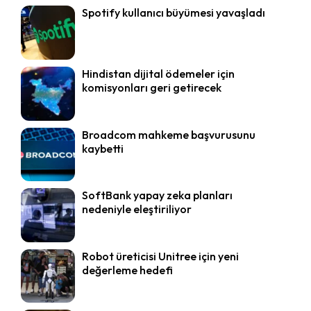
Spotify kullanıcı büyümesi yavaşladı
Hindistan dijital ödemeler için
komisyonları geri getirecek
Broadcom mahkeme başvurusunu
kaybetti
SoftBank yapay zeka planları
nedeniyle eleştiriliyor
Robot üreticisi Unitree için yeni
değerleme hedefi