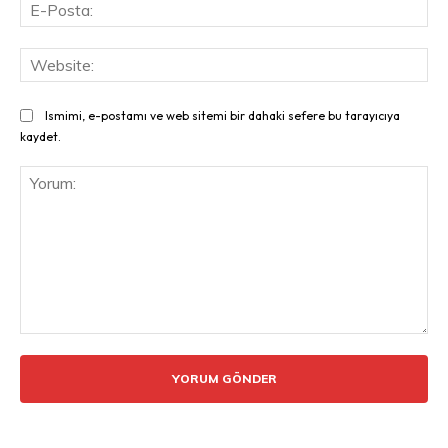
E-
Pos
Web
Ismimi, e-postamı ve web sitemi bir dahaki sefere bu tarayıcıya
kaydet.
Yorum: