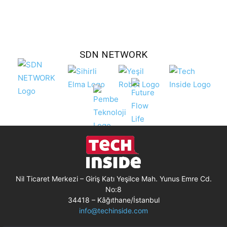
SDN NETWORK
Nil Ticaret Merkezi – Giriş Katı Yeşilce Mah. Yunus Emre Cd.
No:8
34418 – Kâğıthane/İstanbul
info@techinside.com