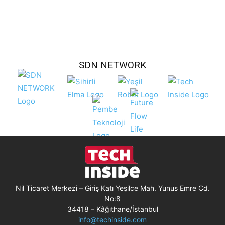
SDN NETWORK
Nil Ticaret Merkezi – Giriş Katı Yeşilce Mah. Yunus Emre Cd.
No:8
34418 – Kâğıthane/İstanbul
info@techinside.com