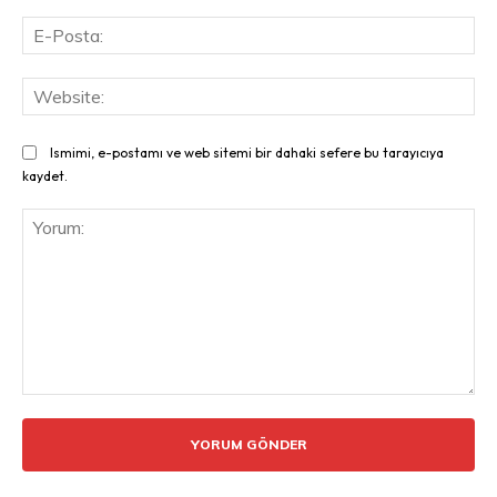
E-
Pos
Web
Ismimi, e-postamı ve web sitemi bir dahaki sefere bu tarayıcıya
kaydet.
Yorum: