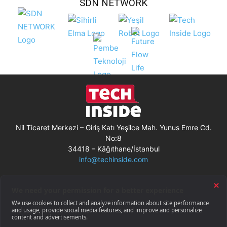
SDN NETWORK
Nil Ticaret Merkezi – Giriş Katı Yeşilce Mah. Yunus Emre Cd.
No:8
34418 – Kâğıthane/İstanbul
info@techinside.com
Künye
Site Kullanım Koşulları
Çerez Kullanımı
Gizlilik Bildirimi
RSS