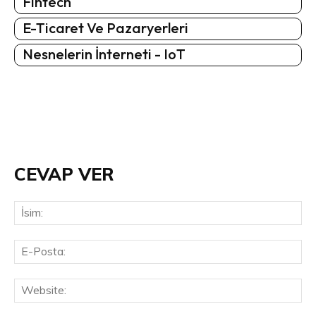
Fintech
E-Ticaret Ve Pazaryerleri
Nesnelerin İnterneti - IoT
CEVAP VER
İsi
E-
Pos
Web