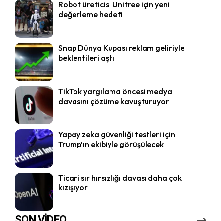
Robot üreticisi Unitree için yeni
değerleme hedefi
Snap Dünya Kupası reklam geliriyle
beklentileri aştı
TikTok yargılama öncesi medya
davasını çözüme kavuşturuyor
Yapay zeka güvenliği testleri için
Trump’ın ekibiyle görüşülecek
Ticari sır hırsızlığı davası daha çok
kızışıyor
SON VİDEO