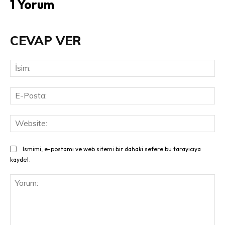
1 Yorum
CEVAP VER
İsi
E-
Pos
Web
Ismimi, e-postamı ve web sitemi bir dahaki sefere bu tarayıcıya
kaydet.