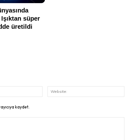
E-
Website
Posta:
rayıcıya kaydet.