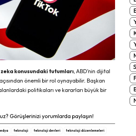
E
Y
K
Y
y zeka konusundaki tutumları
, ABD’nin dijital
i açısından önemli bir rol oynayabilir. Başkan
E
anlardaki politikaları ve kararları büyük bir
N
z? Görüşlerinizi yorumlarda paylaşın!
medya
teknoloji
teknoloji devleri
teknoloji düzenlemeleri