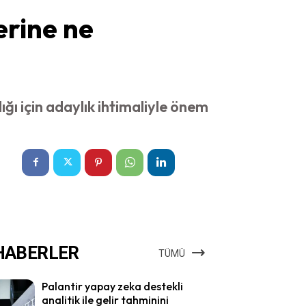
erine ne
ı için adaylık ihtimaliyle önem
HABERLER
TÜMÜ
Palantir yapay zeka destekli
analitik ile gelir tahminini