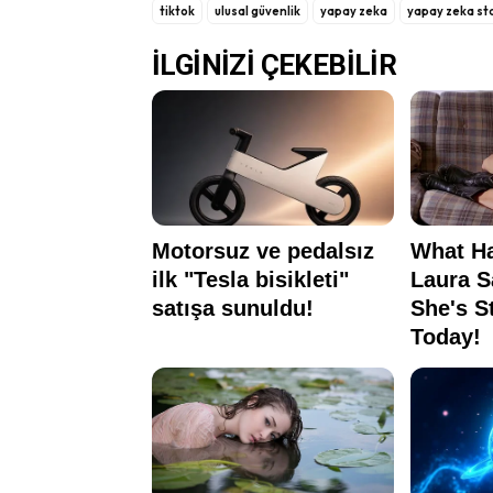
tiktok
ulusal güvenlik
yapay zeka
yapay zeka st