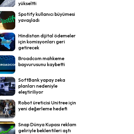
yükseltti
Spotify kullanıcı büyümesi
yavaşladı
Hindistan dijital ödemeler
için komisyonları geri
getirecek
Broadcom mahkeme
başvurusunu kaybetti
SoftBank yapay zeka
planları nedeniyle
eleştiriliyor
Robot üreticisi Unitree için
yeni değerleme hedefi
Snap Dünya Kupası reklam
geliriyle beklentileri aştı