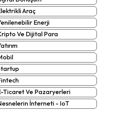
lektrikli Araç
enilenebilir Enerji
ripto Ve Dijital Para
atırım
Mobil
Startup
Fintech
-Ticaret Ve Pazaryerleri
esnelerin İnterneti - IoT