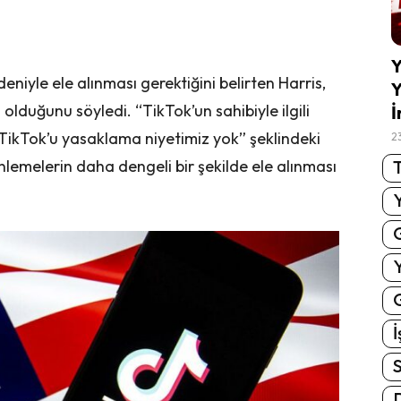
Y
eniyle ele alınması gerektiğini belirten Harris,
Y
lduğunu söyledi. “TikTok’un sahibiyle ilgili
İ
 TikTok’u yasaklama niyetimiz yok” şeklindeki
2
T
lemelerin daha dengeli bir şekilde ele alınması
G
İ
S