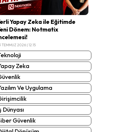
erli Yapay Zeka ile Eğitimde
eni Dönem: Notmatix
ncelemesi!
3 TEMMUZ 2026 | 12:15
eknoloji
Yapay Zeka
Güvenlik
Yazılım Ve Uygulama
irişimcilik
ş Dünyası
iber Güvenlik
Dijital Dönüşüm