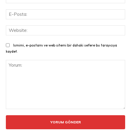
E-
Pos
Web
Ismimi, e-postamı ve web sitemi bir dahaki sefere bu tarayıcıya
kaydet.
Yorum: