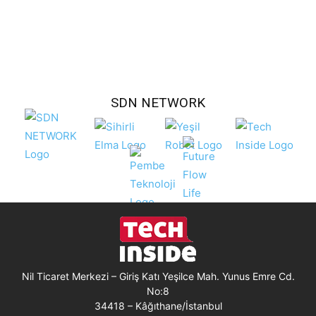
SDN NETWORK
Nil Ticaret Merkezi – Giriş Katı Yeşilce Mah. Yunus Emre Cd.
No:8
34418 – Kâğıthane/İstanbul