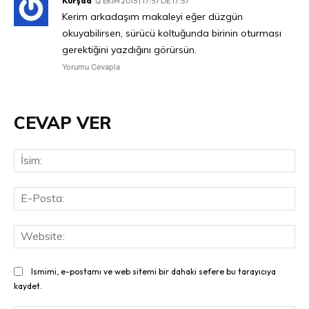
Kürşad
12 EKIM 2015 | 17:57 DE 17:57
Kerim arkadaşım makaleyi eğer düzgün
okuyabilirsen, sürücü koltuğunda birinin oturması
gerektiğini yazdığını görürsün.
Yorumu Cevapla
CEVAP VER
İsi
E-
Pos
Web
Ismimi, e-postamı ve web sitemi bir dahaki sefere bu tarayıcıya
kaydet.