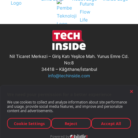
Nil Ticaret Merkezi – Giriş Katı Yeşilce Mah. Yunus Emre Cd.
No:8
34418 – Kâğıthane/İstanbul
info@techinside.com
Künye
Site Kullanım Koşulları
Çerez Kullanımı
Gizlilik Bildirimi
RSS
© Techinside.com, İnternet Medyası
ve Bilişim Muhabirleri Derneği