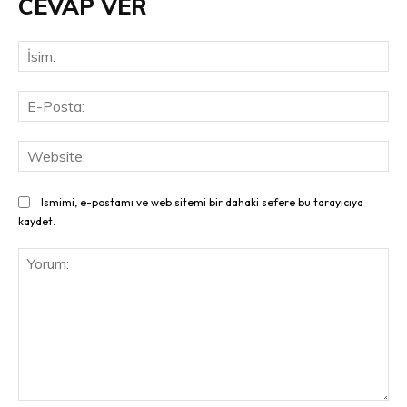
CEVAP VER
İsi
E-
Pos
Web
Ismimi, e-postamı ve web sitemi bir dahaki sefere bu tarayıcıya
kaydet.