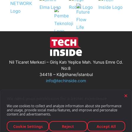
Nil Ticaret Merkezi – Giriş Katı Yeşilce Mah. Yunus Emre Cd.
No:8
34418 – Kâğıthane/İstanbul
info@techinside.com
Künye
Site Kullanım Koşulları
Çerez Kullanımı
Gizlilik Bildirimi
RSS
© Techinside.com, İnternet Medyası