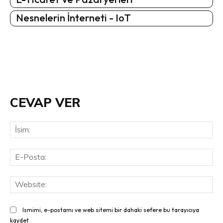
Nesnelerin İnterneti - IoT
CEVAP VER
İsi
E-
Pos
Web
Ismimi, e-postamı ve web sitemi bir dahaki sefere bu tarayıcıya
kaydet.