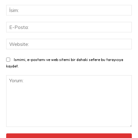
İsi
E-
Pos
Web
Ismimi, e-postamı ve web sitemi bir dahaki sefere bu tarayıcıya
kaydet.
Yorum: