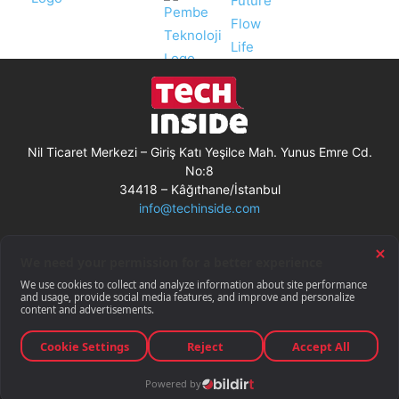
Nil Ticaret Merkezi – Giriş Katı Yeşilce Mah. Yunus Emre Cd.
No:8
34418 – Kâğıthane/İstanbul
info@techinside.com
Künye
Site Kullanım Koşulları
Çerez Kullanımı
Gizlilik Bildirimi
RSS
© Techinside.com, İnternet Medyası
ve Bilişim Muhabirleri Derneği
üyesidir.