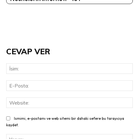
CEVAP VER
İsi
E-
Pos
Web
Ismimi, e-postamı ve web sitemi bir dahaki sefere bu tarayıcıya
kaydet.