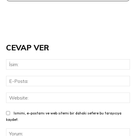
CEVAP VER
İsi
E-
Pos
Web
Ismimi, e-postamı ve web sitemi bir dahaki sefere bu tarayıcıya
kaydet.